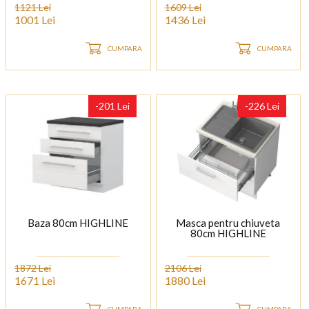
1121 Lei
1609 Lei
1001 Lei
1436 Lei
CUMPARA
CUMPARA
-201 Lei
-226 Lei
Baza 80cm HIGHLINE
Masca pentru chiuveta
80cm HIGHLINE
1872 Lei
2106 Lei
1671 Lei
1880 Lei
CUMPARA
CUMPARA