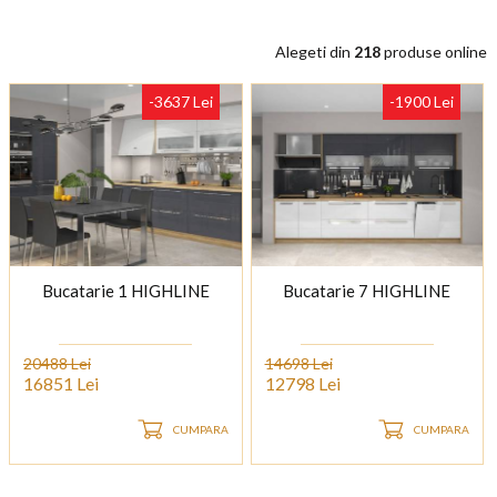
Alegeti din
218
produse online
-3637 Lei
-1900 Lei
Bucatarie 1 HIGHLINE
Bucatarie 7 HIGHLINE
20488 Lei
14698 Lei
16851 Lei
12798 Lei
CUMPARA
CUMPARA