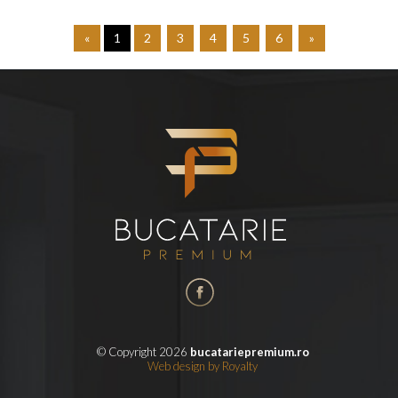
«
1
2
3
4
5
6
»
© Copyright 2026
bucatariepremium.ro
Web design
by
Royalty