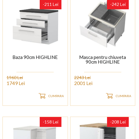
-211 Lei
-242 Lei
Baza 90cm HIGHLINE
Masca pentru chiuveta
90cm HIGHLINE
1960 Lei
2243 Lei
1749 Lei
2001 Lei
CUMPARA
CUMPARA
-158 Lei
-208 Lei