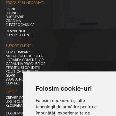
PRODUSE SI INFORMATII
LIVING
DINING
BUCATARIE
GRADINA
ELECTROCASNICE
DESPRE NOI
SUPORT CLIENTI
SUPORT CLIENTI
CUM CUMPAR?
MODALITATI DE PLATA
LIVRAREA COMENZILOR
GARANTIA PRODUSELOR
TERMENI SI CONDITII
POLITICA DE RETUR
GDPR
BLOGUL NOSTRU
CONTACT
Folosim cookie-uri
ESHOP
CREARE CONT NOU
Folosim cookie-uri și alte
LOGIN CLIENTI
RECUPERARE PAROLA
tehnologii de urmărire pentru a
îmbunătăți experiența ta de
COSUL MEU