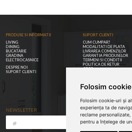
PRODUSE SI INFORMATII
SUPORT CLIENTI
LIVING
CUM CUMPAR?
DINING
MODALITATI DE PLATA
BUCATARIE
LIVRAREA COMENZILOR
GRADINA
GARANTIA PRODUSELOR
ELECTROCASNICE
TERMENI SI CONDITII
POLITICA DE RETUR
DESPRE NOI
GDPR
SUPORT CLIENTI
BLOGUL NOSTRU
CONTACT
Folosim cookie
Folosim cookie-uri și a
experiența ta de naviga
NEWSLETTER
reclame personalizate, 
pentru a înțelege de und