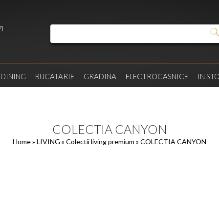
I
/
DINING
BUCATARIE
GRADINA
ELECTROCASNICE
IN ST
COLECTIA CANYON
Home
»
LIVING
»
Colectii living premium
» COLECTIA CANYON