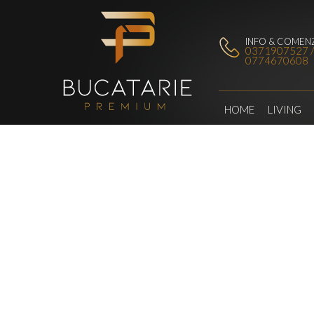
INFO & COMENZ
0371907527 
0774670608
HOME
LIVING