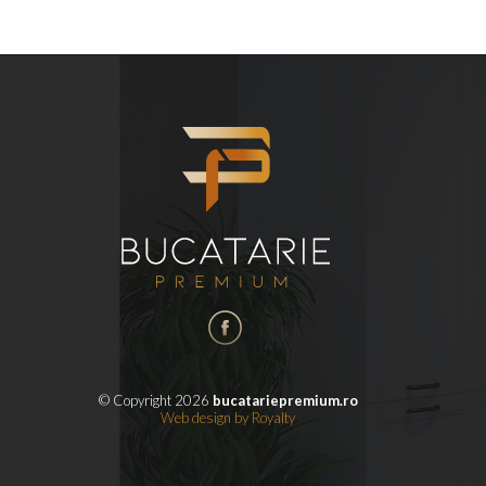
© Copyright 2026
bucatariepremium.ro
Web design
by
Royalty