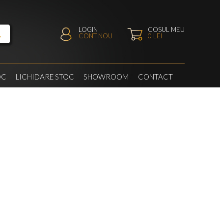
LOGIN
COSUL MEU
CONT NOU
0
LEI
OC
LICHIDARE STOC
SHOWROOM
CONTACT