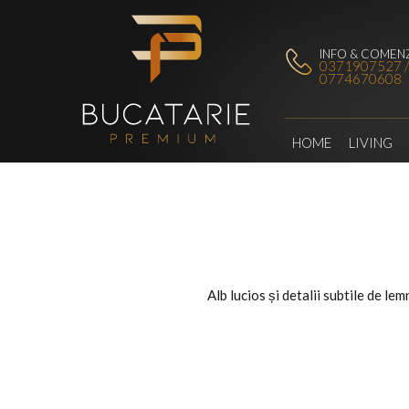
INFO & COMENZ
0371907527 
0774670608
HOME
LIVING
Alb lucios și detalii subtile de l