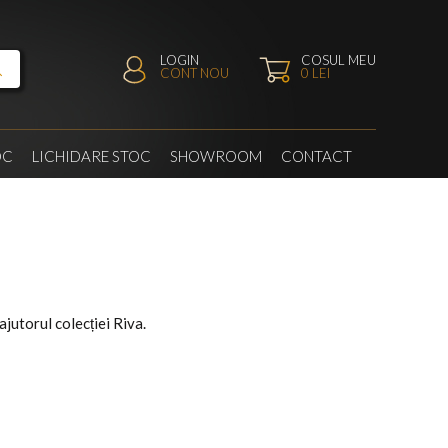
LOGIN
COSUL MEU
CONT NOU
0
LEI
OC
LICHIDARE STOC
SHOWROOM
CONTACT
ajutorul colecției Riva.