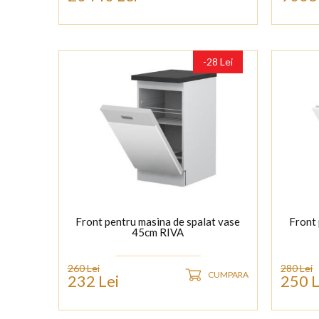
-28 Lei
Front pentru masina de spalat vase
Front 
45cm RIVA
260 Lei
280 Lei
CUMPARA
232 Lei
250 L