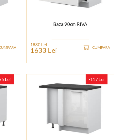
Baza 90cm RIVA
1830 Lei
CUMPARA
CUMPARA
1633 Lei
95 Lei
-117 Lei