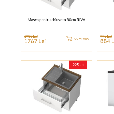
Masca pentru chiuveta 80cm RIVA
1980 Lei
990 Lei
CUMPARA
1767 Lei
884 L
-225 Lei