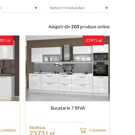
Alegeti din
203
produse online
80 Lei
-2297 Lei
Bucatarie 7 RIVA
9670 Lei
CUMPARA
CUMPARA
7373 Lei