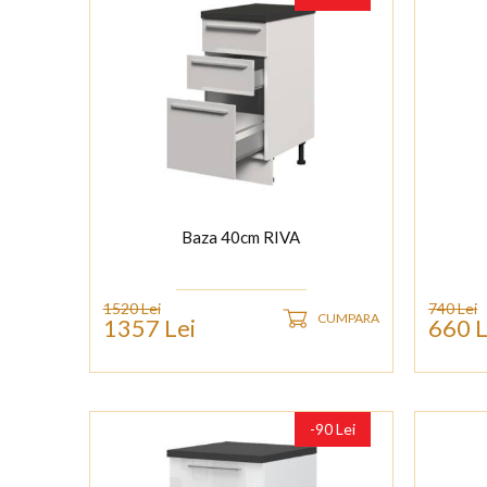
Baza 40cm RIVA
1520 Lei
740 Lei
CUMPARA
1357 Lei
660 L
-90 Lei