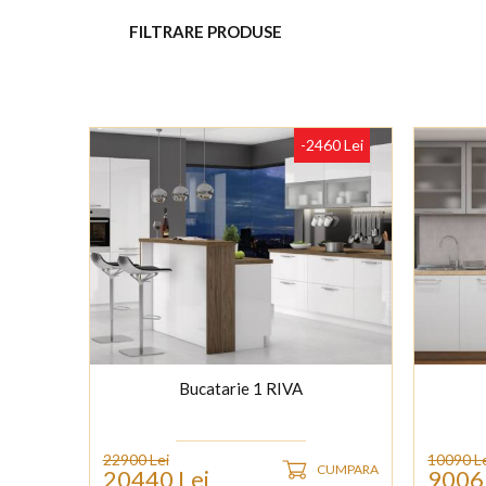
FILTRARE PRODUSE
-2460 Lei
Bucatarie 1 RIVA
22900 Lei
10090 L
CUMPARA
20440 Lei
9006 