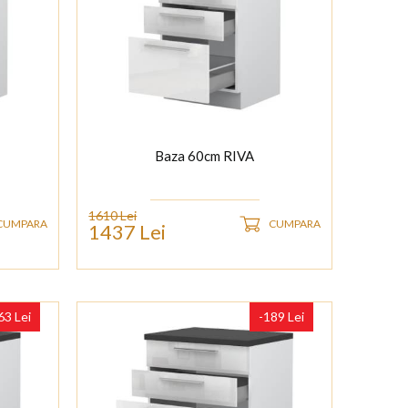
Baza 60cm RIVA
1610 Lei
CUMPARA
CUMPARA
1437 Lei
63 Lei
-189 Lei