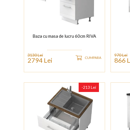
Baza cu masa de lucru 60cm RIVA
3130 Lei
970 Lei
CUMPARA
2794 Lei
866 L
-213 Lei