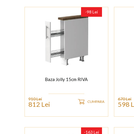
-98 Lei
Baza Jolly 15cm RIVA
910 Lei
670 Lei
CUMPARA
812 Lei
598 L
-163 Lei