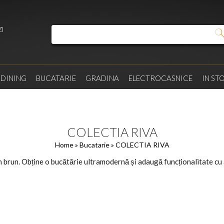
I
/
DINING
BUCATARIE
GRADINA
ELECTROCASNICE
IN ST
COLECTIA RIVA
Home
»
Bucatarie
» COLECTIA RIVA
emn brun. Obține o bucătărie ultramodernă și adaugă funcționalitate cu 