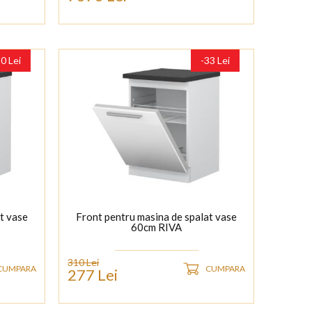
30 Lei
-33 Lei
t vase
Front pentru masina de spalat vase
60cm RIVA
310 Lei
CUMPARA
CUMPARA
277 Lei