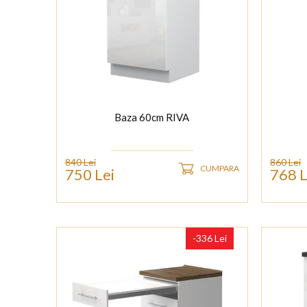
Baza 60cm RIVA
840 Lei
860 Lei
CUMPARA
750 Lei
768 L
-336 Lei