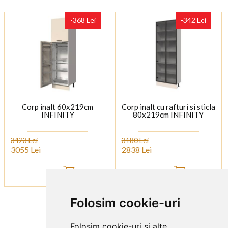
-368 Lei
-342 Lei
Corp inalt 60x219cm
Corp inalt cu rafturi si sticla
INFINITY
80x219cm INFINITY
3423 Lei
3180 Lei
3055 Lei
2838 Lei
CUMPARA
CUMPARA
Folosim cookie-uri
«
1
2
3
4
»
Folosim cookie-uri și alte