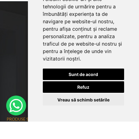
tehnologii de urmărire pentru a
îmbunătăți experiența ta de
navigare pe website-ul nostru,
pentru afișa conținut și reclame
personalizate, pentru a analiza
traficul de pe website-ul nostru și
pentru a înțelege de unde vin
vizitatorii noștri.
Sunt de acord
Refuz
Vreau să schimb setările
© Copyright 2026
bucatariepremium.ro
Web design
by
Royalty
PRODUSE SI INFORMATII
LIVING
DINING
BUCATARIE