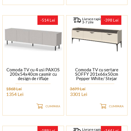
Livrare rapida
-514 Lei
-398 Lei
3-7 zile
Comoda TV cu 4 usi PAXOS
Comoda TV cu sertare
200x54x40cm casmir cu
SOFFY 201x66x50cm
design de riflaje
Pepper White/ Stejar
Melinga
1868 Lei
3699 Lei
1354 Lei
3301 Lei
CUMPARA
CUMPARA
Livrare rapida
-189 Lei
-164 Lei