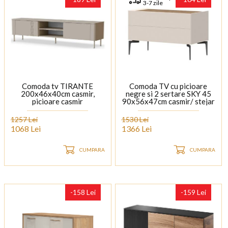
3-7 zile
Comoda tv TIRANTE
Comoda TV cu picioare
200x46x40cm casmir,
negre si 2 sertare SKY 45
picioare casmir
90x56x47cm casmir/ stejar
tabac
1257 Lei
1530 Lei
1068 Lei
1366 Lei
CUMPARA
CUMPARA
-158 Lei
-159 Lei