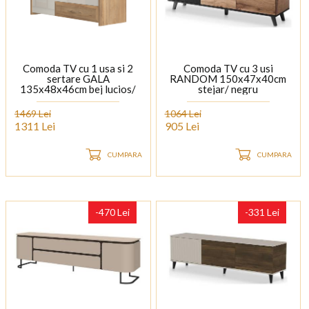
Comoda TV cu 1 usa si 2
Comoda TV cu 3 usi
sertare GALA
RANDOM 150x47x40cm
135x48x46cm bej lucios/
stejar/ negru
nuc Pacific
1469 Lei
1064 Lei
1311 Lei
905 Lei
CUMPARA
CUMPARA
-470 Lei
-331 Lei