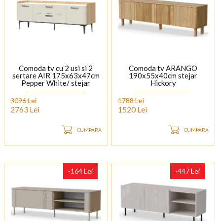
Comoda tv cu 2 usi si 2
Comoda tv ARANGO
sertare AIR 175x63x47cm
190x55x40cm stejar
Pepper White/ stejar
Hickory
Furneo - sticla cu model de
marmura Calcatta Oro,
3096 Lei
1788 Lei
cadru, picioare si manere
2763 Lei
1520 Lei
Antracit
CUMPARA
CUMPARA
-164 Lei
-447 Lei