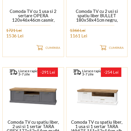
Comoda TV cu 1 usa si 2
Comoda TV cu 2 usi si
sertare OPERA
spatiu liber BULLET
120x46x46cm casmir,
180x58x41cm negru,
manere si picioare Cortado
picioare aurii
Brown
1721 Lei
1366 Lei
1536 Lei
1161 Lei
CUMPARA
CUMPARA
Livrare rapida
Livrare rapida
-291 Lei
-254 Lei
3-7 zile
3-7 zile
Comoda TV cu spatiu liber,
Comoda TV cu spatiu liber,
2 usi si 1 sertar TARA
1 usa si 1 sertar TARA
GREY 177x52x54cm grafit
WHITE 151x52x54cm alb