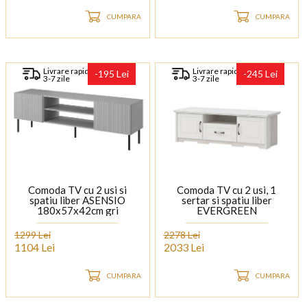
CUMPARA
CUMPARA
Livrare rapida
Livrare rapida
-195 Lei
-245 Lei
3-7 zile
3-7 zile
Comoda TV cu 2 usi si
Comoda TV cu 2 usi, 1
spatiu liber ASENSIO
sertar si spatiu liber
180x57x42cm gri
EVERGREEN
159x51x55cm ivory/ pin
polar
1299 Lei
2278 Lei
1104 Lei
2033 Lei
CUMPARA
CUMPARA