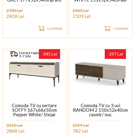
mat/ nuc Pacific
mat/ nuc Pacific
2709 Lei
2363 Lei
2418 Lei
2109 Lei
CUMPARA
CUMPARA
Livrare rapida
-345 Lei
-297 Lei
3-7 zile
Comoda TV cu sertare
Comoda TV cu 3 usi
SOFFY 167x66x50cm
RANDOM 2 150x52x40cm
Pepper White/ Stejar
casmir/ nuc
Melinga
3213 Lei
1079 Lei
2868 Lei
782 Lei