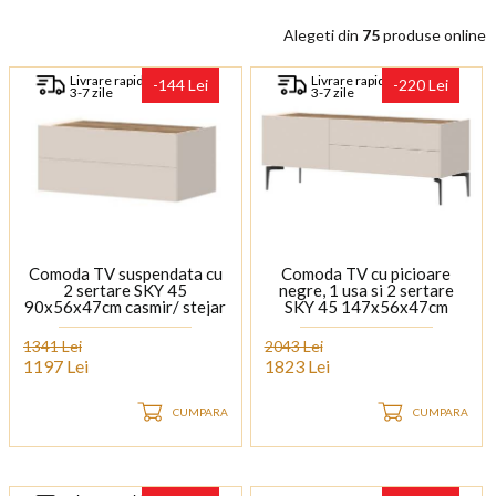
Alegeti din
75
produse online
Livrare rapida
Livrare rapida
-144 Lei
-220 Lei
3-7 zile
3-7 zile
Comoda TV suspendata cu
Comoda TV cu picioare
2 sertare SKY 45
negre, 1 usa si 2 sertare
90x56x47cm casmir/ stejar
SKY 45 147x56x47cm
tabac
casmir/ stejar tabac
1341 Lei
2043 Lei
1197 Lei
1823 Lei
CUMPARA
CUMPARA