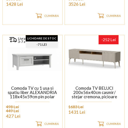
1428 Lei
3526 Lei
CUMPARA
CUMPARA
Livrare rapida
LICHIDARE DE STOC
-252 Lei
3-7 zile
-71 LEI
Comoda TV cu 1 usa si
Comoda TV BELUCI
spatiu liber ALEXANDRIA
200x56x40cm casmir/
118x45x59cm pin polar
stejar cremona, picioare
metal casmir
498 Lei
1683 Lei
449 Lei
1431 Lei
427 Lei
CUMPARA
CUMPARA