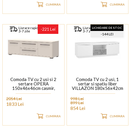
CUMPARA
CUMPARA
Livrare rapida
Livrare rapida
LICHIDARE DE STOC
-221 Lei
3-7 zile
3-7 zile
-144 LEI
Comoda TV cu 2 usi si 2
Comoda TV cu 2 usi, 1
sertare OPERA
sertar si spatiu liber
150x46x46cm casmir,
VILLAZON 180x56x42cm
manere si picioare Cortado
alb/ gri beton
Brown
2054 Lei
998 Lei
899 Lei
1833 Lei
854 Lei
CUMPARA
CUMPARA