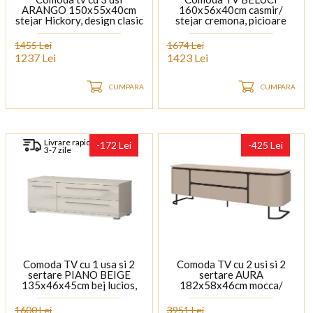
ARANGO 150x55x40cm
160x56x40cm casmir/
stejar Hickory, design clasic
stejar cremona, picioare
metal casmir
1455 Lei
1674 Lei
1237 Lei
1423 Lei
CUMPARA
CUMPARA
Livrare rapida
-172 Lei
-425 Lei
3-7 zile
Comoda TV cu 1 usa si 2
Comoda TV cu 2 usi si 2
sertare PIANO BEIGE
sertare AURA
135x46x45cm bej lucios,
182x58x46cm mocca/
manere si picioare crom
stejar Baroc, picioare
antracit
1600 Lei
3951 Lei