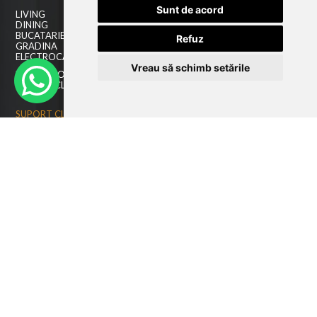
Sunt de acord
LIVING
DINING
BUCATARIE
Refuz
GRADINA
ELECTROCASNICE
Vreau să schimb setările
DESPRE NOI
SUPORT CLIENTI
SUPORT CLIENTI
CUM CUMPAR?
MODALITATI DE PLATA
LIVRAREA COMENZILOR
GARANTIA PRODUSELOR
TERMENI SI CONDITII
POLITICA DE RETUR
GDPR
BLOGUL NOSTRU
CONTACT
ESHOP
CREARE CONT NOU
LOGIN CLIENTI
RECUPERARE PAROLA
COSUL MEU
COMENZILE MELE