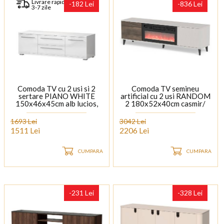
Livrare rapida
-182 Lei
-836 Lei
3-7 zile
Comoda TV cu 2 usi si 2
Comoda TV semineu
sertare PIANO WHITE
artificial cu 2 usi RANDOM
150x46x45cm alb lucios,
2 180x52x40cm casmir/
manere si picioare crom
nuc
1693 Lei
3042 Lei
1511 Lei
2206 Lei
CUMPARA
CUMPARA
-231 Lei
-328 Lei