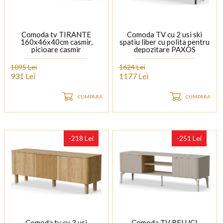
Comoda tv TIRANTE
Comoda TV cu 2 usi ski
160x46x40cm casmir,
spatiu liber cu polita pentru
picioare casmir
depozitare PAXOS
150x54x40cm casmir cu
design de riflaj
1095 Lei
1624 Lei
931 Lei
1177 Lei
CUMPARA
CUMPARA
-218 Lei
-251 Lei
Comoda tv cu 3 usi
Comoda TV BELUCI