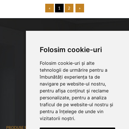
«
1
2
»
Folosim cookie-uri
Folosim cookie-uri și alte
tehnologii de urmărire pentru a
îmbunătăți experiența ta de
navigare pe website-ul nostru,
pentru afișa conținut și reclame
personalizate, pentru a analiza
traficul de pe website-ul nostru și
© Copyright 2026
bucatariepremium.ro
pentru a înțelege de unde vin
Web design
by
Royalty
vizitatorii noștri.
PRODUSE SI INFORMATII