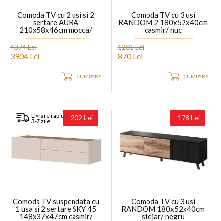
Comoda TV cu 2 usi si 2
Comoda TV cu 3 usi
sertare AURA
RANDOM 2 180x52x40cm
210x58x46cm mocca/
casmir/ nuc
stejar Baroc, picioare
antracit
4374 Lei
1201 Lei
3904 Lei
870 Lei
CUMPARA
CUMPARA
Livrare rapida
-202 Lei
-178 Lei
3-7 zile
Comoda TV suspendata cu
Comoda TV cu 3 usi
1 usa si 2 sertare SKY 45
RANDOM 180x52x40cm
148x37x47cm casmir/
stejar/ negru