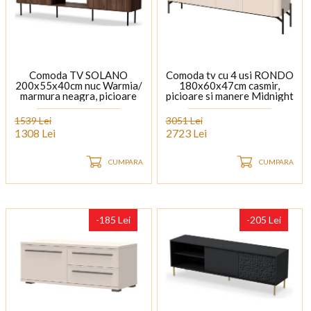
Comoda TV SOLANO
Comoda tv cu 4 usi RONDO
200x55x40cm nuc Warmia/
180x60x47cm casmir,
marmura neagra, picioare
picioare si manere Midnight
negre
Copper
1539 Lei
3051 Lei
1308 Lei
2723 Lei
CUMPARA
CUMPARA
-185 Lei
-205 Lei