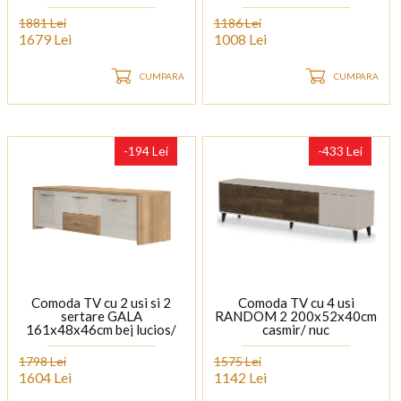
stejar tabac
1881 Lei
1186 Lei
1679 Lei
1008 Lei
CUMPARA
CUMPARA
-194 Lei
-433 Lei
Comoda TV cu 2 usi si 2
Comoda TV cu 4 usi
sertare GALA
RANDOM 2 200x52x40cm
161x48x46cm bej lucios/
casmir/ nuc
nuc Pacific
1798 Lei
1575 Lei
1604 Lei
1142 Lei