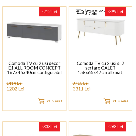
Livrare rapida
-212 Lei
-399 Lei
3-7 zile
Comoda TV cu 2 usi decor
Comoda TV cu 2 usi si 2
E1 ALL ROOM CONCEPT
sertare GALET
167x45x40cm configurabil
158x65x47cm alb mat,
picioare si manere auriu
neon
1414 Lei
3710 Lei
1202 Lei
3311 Lei
CUMPARA
CUMPARA
-333 Lei
-268 Lei