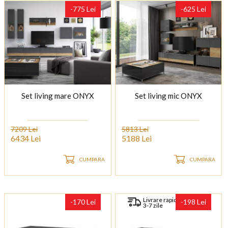
-775 Lei
-625 Lei
Set living mare ONYX
Set living mic ONYX
7209 Lei
5813 Lei
6434 Lei
5188 Lei
CUMPARA
CUMPARA
Livrare rapida
-170 Lei
-198 Lei
3-7 zile