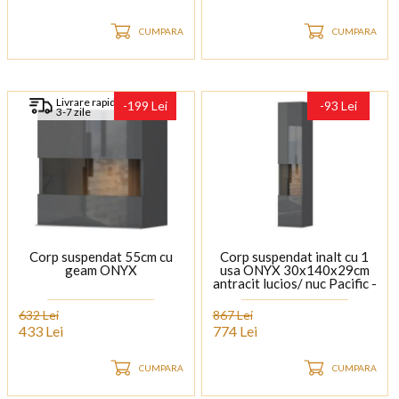
CUMPARA
CUMPARA
Livrare rapida
-199 Lei
-93 Lei
3-7 zile
Corp suspendat 55cm cu
Corp suspendat inalt cu 1
geam ONYX
usa ONYX 30x140x29cm
antracit lucios/ nuc Pacific -
sticla, maner crom
632 Lei
867 Lei
433 Lei
774 Lei
CUMPARA
CUMPARA