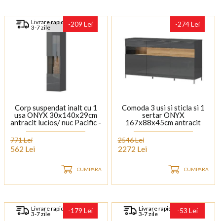
Livrare rapida
-209 Lei
-274 Lei
3-7 zile
Corp suspendat inalt cu 1
Comoda 3 usi si sticla si 1
usa ONYX 30x140x29cm
sertar ONYX
antracit lucios/ nuc Pacific -
167x88x45cm antracit
sticla, maner crom
lucios/ nuc Pacific - sticla,
manere si picioare crom
771 Lei
2546 Lei
562 Lei
2272 Lei
CUMPARA
CUMPARA
Livrare rapida
Livrare rapida
-179 Lei
-53 Lei
3-7 zile
3-7 zile