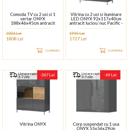
Comoda TV cu 2 usi si 1
Vitrina cu 2 usi si iluminare
sertar ONYX
LED ONYX 92x117x40cm
188x46x45cm antracit
antracit lucios/ nuc Pacific -
lucios/ nuc Pacific, manere
sticla, manere si picioare
si picioare crom
crom
2026 Lei
1935 Lei
1808 Lei
1727 Lei
CUMPARA
CUMPARA
Livrare rapida
Livrare rapida
-367 Lei
-69 Lei
3-7 zile
3-7 zile
Vitrina ONYX
Corp suspendat cu 1 usa
ONYX 55x56x29cm