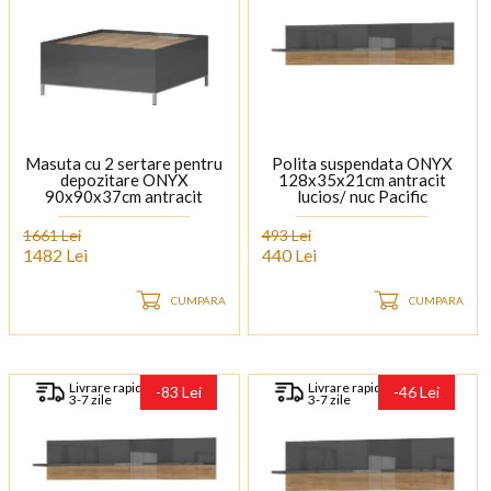
Masuta cu 2 sertare pentru
Polita suspendata ONYX
depozitare ONYX
128x35x21cm antracit
90x90x37cm antracit
lucios/ nuc Pacific
lucios/ nuc Pacific, picioare
crom
1661 Lei
493 Lei
1482 Lei
440 Lei
CUMPARA
CUMPARA
Livrare rapida
Livrare rapida
-83 Lei
-46 Lei
3-7 zile
3-7 zile