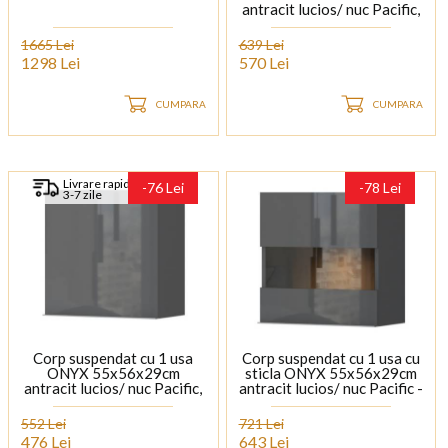
antracit lucios/ nuc Pacific,
maner crom
1665 Lei
639 Lei
1298 Lei
570 Lei
CUMPARA
CUMPARA
Livrare rapida
-76 Lei
-78 Lei
3-7 zile
Corp suspendat cu 1 usa
Corp suspendat cu 1 usa cu
ONYX 55x56x29cm
sticla ONYX 55x56x29cm
antracit lucios/ nuc Pacific,
antracit lucios/ nuc Pacific -
maner crom
sticla, maner crom
552 Lei
721 Lei
476 Lei
643 Lei