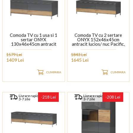
Comoda TV cu 1 usa si 1
Comoda TV cu 2 sertare
sertar ONYX
ONYX 152x46x45cm
130x46x45cm antracit
antracit lucios/ nuc Pacific,
lucios/ nuc Pacific, manere
manere si picioare crom
si picioare crom
1579 Lei
1843 Lei
1409 Lei
1645 Lei
CUMPARA
CUMPARA
Livrare rapida
Livrare rapida
-218 Lei
-208 Lei
3-7 zile
3-7 zile