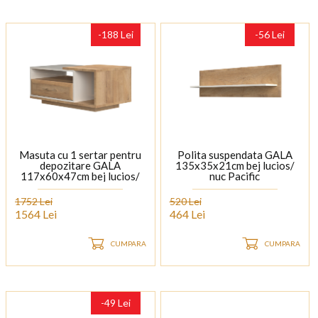
-188 Lei
-56 Lei
Masuta cu 1 sertar pentru
Polita suspendata GALA
depozitare GALA
135x35x21cm bej lucios/
117x60x47cm bej lucios/
nuc Pacific
nuc Pacific
1752 Lei
520 Lei
1564 Lei
464 Lei
CUMPARA
CUMPARA
-49 Lei