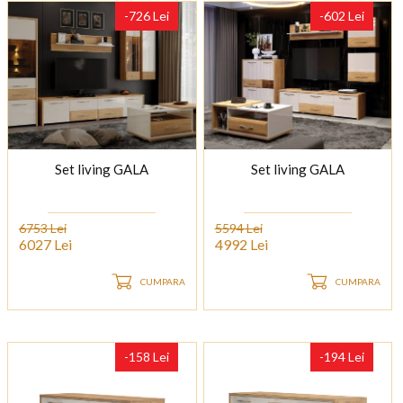
-726 Lei
-602 Lei
Set living GALA
Set living GALA
6753 Lei
5594 Lei
6027 Lei
4992 Lei
CUMPARA
CUMPARA
-158 Lei
-194 Lei