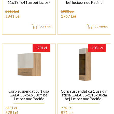
61x194x41cm bej lucios/
bej lucios/ nuc Pacific
nuc Pacific
2062 Lei
1980 Lei
1841 Lei
1767 Lei
CUMPARA
CUMPARA
-70 Lei
-105 Lei
Corp suspendat cu 1 usa
Corp suspendat cu 1 usa din
GALA 55x56x30cm bej
sticla GALA 35x115x30cm
lucios/ nuc Pacific
bej lucios/ nuc Pacific -
sticla
648 Lei
976 Lei
578 Lei
871 Lei