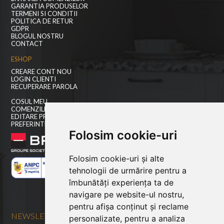
GARANTIA PRODUSELOR
TERMENI SI CONDITII
POLITICA DE RETUR
GDPR
BLOGUL NOSTRU
CONTACT
ESHOP
CREARE CONT NOU
LOGIN CLIENTI
RECUPERARE PAROLA
COSUL MEU
COMENZILE MELE
EDITARE PROFIL
PREFERINTE COOKIES
Folosim cookie-uri
Folosim cookie-uri și alte
tehnologii de urmărire pentru a
îmbunătăți experiența ta de
navigare pe website-ul nostru,
pentru afișa conținut și reclame
NEWSLETTER
personalizate, pentru a analiza