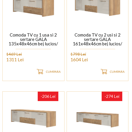
Comoda TV cu 1 usa si 2
Comoda TV cu 2 usi si 2
sertare GALA
sertare GALA
135x48x46cm bej lucios/
161x48x46cm bej lucios/
nuc Pacific
nuc Pacific
1469 Lei
1798 Lei
1311 Lei
1604 Lei
CUMPARA
CUMPARA
-206 Lei
-274 Lei