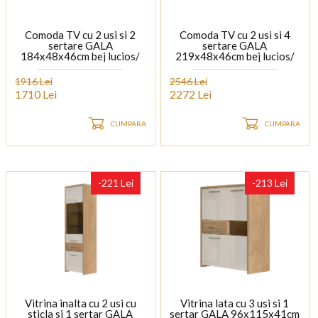
Comoda TV cu 2 usi si 2
Comoda TV cu 2 usi si 4
sertare GALA
sertare GALA
184x48x46cm bej lucios/
219x48x46cm bej lucios/
nuc Pacific
nuc Pacific
1916 Lei
2546 Lei
1710 Lei
2272 Lei
CUMPARA
CUMPARA
-221 Lei
-213 Lei
Vitrina inalta cu 2 usi cu
Vitrina lata cu 3 usi si 1
sticla si 1 sertar GALA
sertar GALA 96x115x41cm