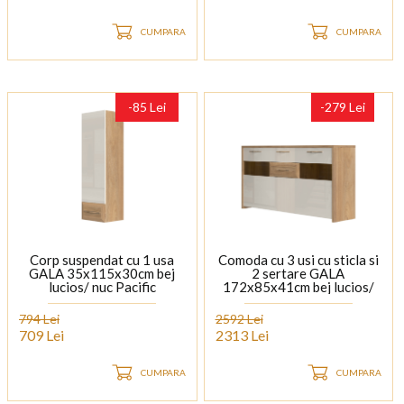
CUMPARA
CUMPARA
-85 Lei
-279 Lei
Corp suspendat cu 1 usa
Comoda cu 3 usi cu sticla si
GALA 35x115x30cm bej
2 sertare GALA
lucios/ nuc Pacific
172x85x41cm bej lucios/
nuc Pacific
794 Lei
2592 Lei
709 Lei
2313 Lei
CUMPARA
CUMPARA