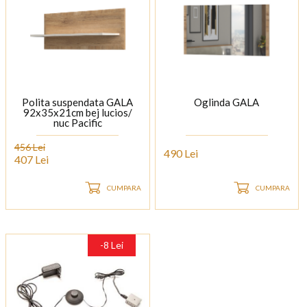
Polita suspendata GALA
Oglinda GALA
92x35x21cm bej lucios/
nuc Pacific
456 Lei
490 Lei
407 Lei
CUMPARA
CUMPARA
-8 Lei