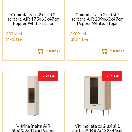
Comoda tv cu 2 usi si 2
Comoda tv cu 2 usi si 2
sertare AIR 175x63x47cm
sertare AIR 209x63x47cm
Pepper White/ stejar
Pepper White/ stejar
Furneo - sticla cu model de
Furneo - sticla cu model de
marmura Calcatta Oro,
marmura Calcatta Oro,
3096 Lei
3609 Lei
cadru, picioare si manere
cadru, picioare si manere
2763 Lei
3221 Lei
Antracit
Antracit
CUMPARA
CUMPARA
-258 Lei
-296 Lei
Vitrina inalta AIR
Vitrina lata cu 2 usi si 1
50x202x41cm Pepper
sertar AIR 82x132x46cm