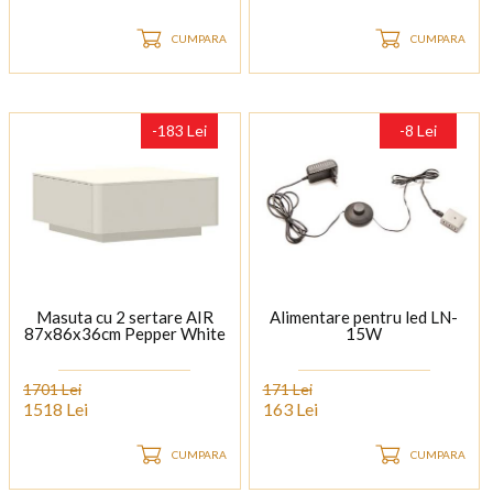
CUMPARA
CUMPARA
-183 Lei
-8 Lei
Masuta cu 2 sertare AIR
Alimentare pentru led LN-
87x86x36cm Pepper White
15W
1701 Lei
171 Lei
1518 Lei
163 Lei
CUMPARA
CUMPARA