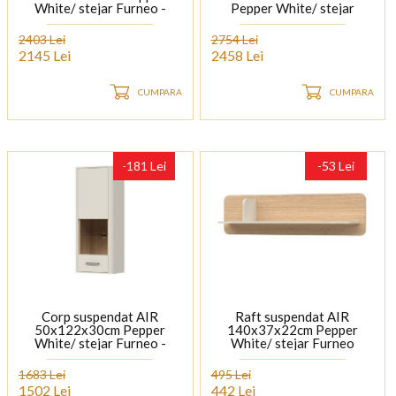
White/ stejar Furneo -
Pepper White/ stejar
sticla gri Parsol, cadru,
Furneo - sticla gri Parsol,
picioare si manere Antracit
cadru, picioare si manere
2403 Lei
2754 Lei
Antracit
2145 Lei
2458 Lei
CUMPARA
CUMPARA
-181 Lei
-53 Lei
Corp suspendat AIR
Raft suspendat AIR
50x122x30cm Pepper
140x37x22cm Pepper
White/ stejar Furneo -
White/ stejar Furneo
sticla gri Parsol, manere
Antracit
1683 Lei
495 Lei
1502 Lei
442 Lei