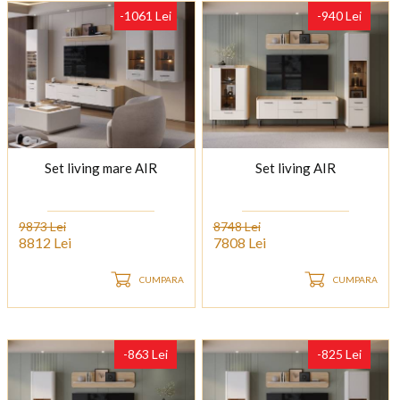
-1061 Lei
-940 Lei
Set living mare AIR
Set living AIR
9873 Lei
8748 Lei
8812 Lei
7808 Lei
CUMPARA
CUMPARA
-863 Lei
-825 Lei