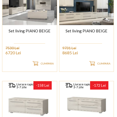
Set living PIANO BEIGE
Set living PIANO BEIGE
7530 Lei
9731 Lei
6720 Lei
8685 Lei
CUMPARA
CUMPARA
Livrare rapida
Livrare rapida
-158 Lei
-172 Lei
3-7 zile
3-7 zile