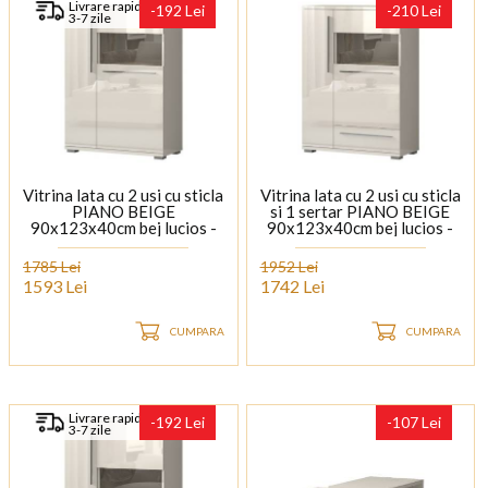
Livrare rapida
-192 Lei
-210 Lei
3-7 zile
Vitrina lata cu 2 usi cu sticla
Vitrina lata cu 2 usi cu sticla
PIANO BEIGE
si 1 sertar PIANO BEIGE
90x123x40cm bej lucios -
90x123x40cm bej lucios -
sticla, manere si picioare
sticla, manere si picioare
crom
crom
1785 Lei
1952 Lei
1593 Lei
1742 Lei
CUMPARA
CUMPARA
Livrare rapida
-192 Lei
-107 Lei
3-7 zile