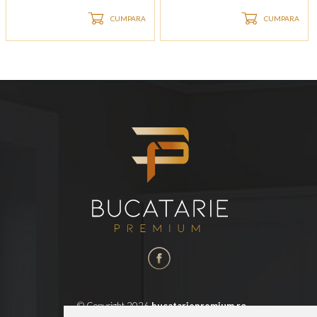
CUMPARA
CUMPARA
© Copyright 2026
bucatariepremium.ro
Web design
by
Royalty