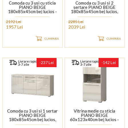
Comoda cu 3 usi cu sticla
Comoda cu 3 usi si 2
PIANO BEIGE
sertare PIANO BEIGE
180x85x45cm bej lucios -
180x85x45cm bej lucios,
sticla, manere si picioare
manere si picioare crom
crom
2192 Lei
2285 Lei
1957 Lei
2039 Lei
CUMPARA
CUMPARA
Livrare rapida
Livrare rapida
-237 Lei
-142 Lei
3-7 zile
3-7 zile
Comoda cu 3 usi si 1 sertar
Vitrina medie cu sticla
PIANO BEIGE
PIANO BEIGE
180x85x45cm bej lucios,
60x123x40cm bej lucios -
manere si picioare crom
sticla, maner si picioare