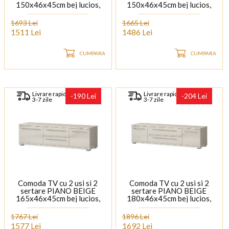
150x46x45cm bej lucios,
150x46x45cm bej lucios,
manere si picioare crom
manere si picioare crom
1693 Lei
1665 Lei
1511 Lei
1486 Lei
CUMPARA
CUMPARA
Livrare rapida
Livrare rapida
-190 Lei
-204 Lei
3-7 zile
3-7 zile
Comoda TV cu 2 usi si 2
Comoda TV cu 2 usi si 2
sertare PIANO BEIGE
sertare PIANO BEIGE
165x46x45cm bej lucios,
180x46x45cm bej lucios,
manere si picioare crom
manere si picioare crom
1767 Lei
1896 Lei
1577 Lei
1692 Lei