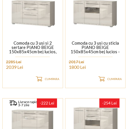
Comoda cu 3 usi si 2
Comoda cu 3 usi cu sticla
sertare PIANO BEIGE
PIANO BEIGE
150x85x45cm bej lucios,
150x85x45cm bej lucios -
manere si picioare crom
sticla, manere si picioare
crom
2285 Lei
2017 Lei
2039 Lei
1800 Lei
CUMPARA
CUMPARA
Livrare rapida
-222 Lei
-254 Lei
3-7 zile