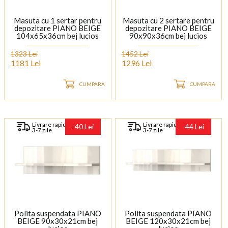
Masuta cu 1 sertar pentru
Masuta cu 2 sertare pentru
depozitare PIANO BEIGE
depozitare PIANO BEIGE
104x65x36cm bej lucios
90x90x36cm bej lucios
1323 Lei
1452 Lei
1181 Lei
1296 Lei
CUMPARA
CUMPARA
Livrare rapida
Livrare rapida
-40 Lei
-44 Lei
3-7 zile
3-7 zile
Polita suspendata PIANO
Polita suspendata PIANO
BEIGE 90x30x21cm bej
BEIGE 120x30x21cm bej