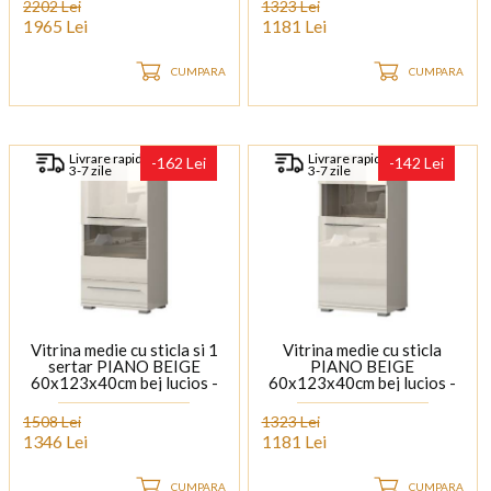
crom
2202 Lei
1323 Lei
1965 Lei
1181 Lei
CUMPARA
CUMPARA
Livrare rapida
Livrare rapida
-162 Lei
-142 Lei
3-7 zile
3-7 zile
Vitrina medie cu sticla si 1
Vitrina medie cu sticla
sertar PIANO BEIGE
PIANO BEIGE
60x123x40cm bej lucios -
60x123x40cm bej lucios -
sticla, manere si picioare
sticla, maner si picioare
crom
crom
1508 Lei
1323 Lei
1346 Lei
1181 Lei
CUMPARA
CUMPARA