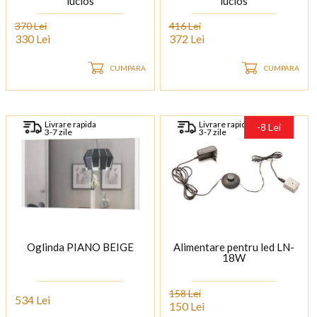
lucios
lucios
370 Lei
416 Lei
330 Lei
372 Lei
CUMPARA
CUMPARA
Livrare rapida
Livrare rapida
-8 Lei
3-7 zile
3-7 zile
Oglinda PIANO BEIGE
Alimentare pentru led LN-
18W
158 Lei
534 Lei
150 Lei