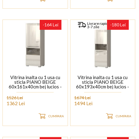
Livrare rapida
-164 Lei
-180 Lei
3-7 zile
Vitrina inalta cu 1 usa cu
Vitrina inalta cu 1 usa cu
sticla PIANO BEIGE
sticla PIANO BEIGE
60x161x40cm bej lucios -
60x193x40cm bej lucios -
sticla, maner si picioare
sticla, maner si picioare
crom
crom
1526 Lei
1674 Lei
1362 Lei
1494 Lei
CUMPARA
CUMPARA