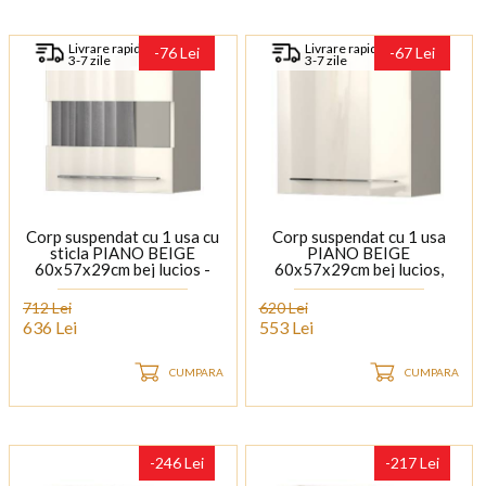
Livrare rapida
Livrare rapida
-76 Lei
-67 Lei
3-7 zile
3-7 zile
Corp suspendat cu 1 usa cu
Corp suspendat cu 1 usa
sticla PIANO BEIGE
PIANO BEIGE
60x57x29cm bej lucios -
60x57x29cm bej lucios,
sticla, manere crom
manere crom
712 Lei
620 Lei
636 Lei
553 Lei
CUMPARA
CUMPARA
-246 Lei
-217 Lei