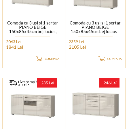
Comoda cu 3 usi si 1 sertar
Comoda cu 3 usi si 1 sertar
PIANO BEIGE
PIANO BEIGE
150x85x45cm bej lucios,
150x85x45cm bej lucios -
manere si picioare crom
sticla, manere si picioare
crom
2063 Lei
2359 Lei
1841 Lei
2105 Lei
CUMPARA
CUMPARA
Livrare rapida
-235 Lei
-246 Lei
3-7 zile