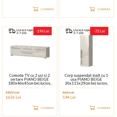
CUMPARA
CUMPARA
Livrare rapida
Livrare rapida
-196 Lei
-72 Lei
3-7 zile
3-7 zile
Comoda TV cu 2 usi si 2
Corp suspendat inalt cu 1
sertare PIANO BEIGE
usa PIANO BEIGE
180x46x45cm bej lucios,
30x115x29cm bej lucios,
manere si picioare crom
maner crom
1822 Lei
666 Lei
1626 Lei
594 Lei
CUMPARA
CUMPARA