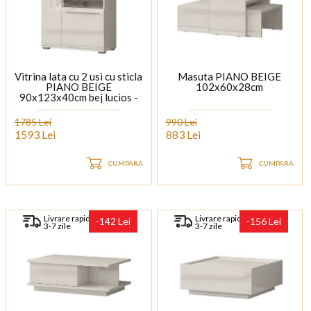
Vitrina lata cu 2 usi cu sticla
Masuta PIANO BEIGE
PIANO BEIGE
102x60x28cm
90x123x40cm bej lucios -
sticla, manere si picioare
crom
1785 Lei
990 Lei
1593 Lei
883 Lei
CUMPARA
CUMPARA
Livrare rapida
Livrare rapida
-142 Lei
-156 Lei
3-7 zile
3-7 zile