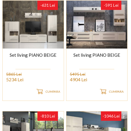
-631 Lei
-591 Lei
Set living PIANO BEIGE
Set living PIANO BEIGE
5865 Lei
5495 Lei
5234 Lei
4904 Lei
CUMPARA
CUMPARA
-810 Lei
-1046 Lei