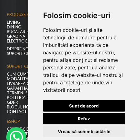
Folosim cookie-uri
PRODUSE SI INFORMATII
LIVING
DINING
Folosim cookie-uri și alte
BUCATARIE
GRADINA
tehnologii de urmărire pentru a
ELECTROCASNICE
îmbunătăți experiența ta de
DESPRE NOI
navigare pe website-ul nostru,
SUPORT CLIENTI
pentru afișa conținut și reclame
SUPORT CLIENTI
personalizate, pentru a analiza
CUM CUMPAR?
traficul de pe website-ul nostru și
MODALITATI DE PLATA
pentru a înțelege de unde vin
LIVRAREA COMENZILOR
GARANTIA PRODUSELOR
vizitatorii noștri.
TERMENI SI CONDITII
POLITICA DE RETUR
GDPR
Sunt de acord
BLOGUL NOSTRU
CONTACT
Refuz
ESHOP
CREARE CONT NOU
Vreau să schimb setările
LOGIN CLIENTI
RECUPERARE PAROLA