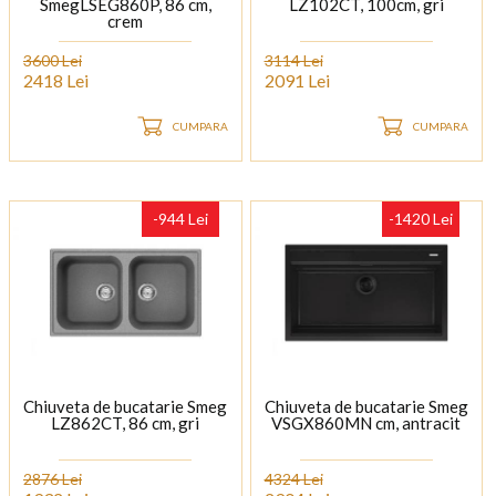
SmegLSEG860P, 86 cm,
LZ102CT, 100cm, gri
crem
3600 Lei
3114 Lei
2418 Lei
2091 Lei
CUMPARA
CUMPARA
-944 Lei
-1420 Lei
Chiuveta de bucatarie Smeg
Chiuveta de bucatarie Smeg
LZ862CT, 86 cm, gri
VSGX860MN cm, antracit
2876 Lei
4324 Lei