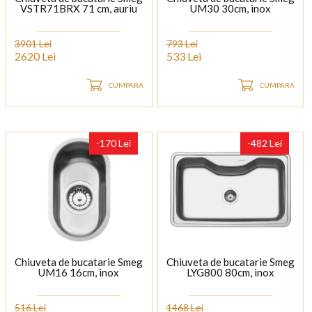
VSTR71BRX 71 cm, auriu
UM30 30cm, inox
3901 Lei
793 Lei
2620 Lei
533 Lei
CUMPARA
CUMPARA
-170 Lei
-482 Lei
Chiuveta de bucatarie Smeg
Chiuveta de bucatarie Smeg
UM16 16cm, inox
LYG800 80cm, inox
516 Lei
1468 Lei