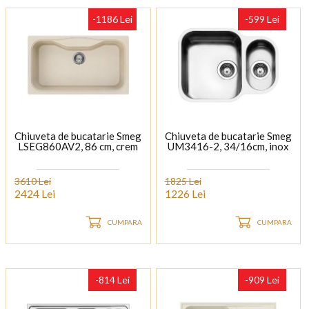
-1186 Lei
-599 Lei
Chiuveta de bucatarie Smeg
Chiuveta de bucatarie Smeg
LSEG860AV2, 86 cm, crem
UM3416-2, 34/16cm, inox
3610 Lei
1825 Lei
2424 Lei
1226 Lei
CUMPARA
CUMPARA
-814 Lei
-909 Lei