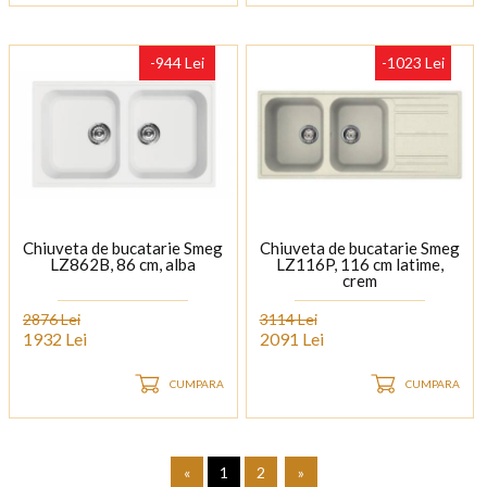
-944 Lei
-1023 Lei
Chiuveta de bucatarie Smeg
Chiuveta de bucatarie Smeg
LZ862B, 86 cm, alba
LZ116P, 116 cm latime,
crem
2876 Lei
3114 Lei
1932 Lei
2091 Lei
CUMPARA
CUMPARA
«
1
2
»