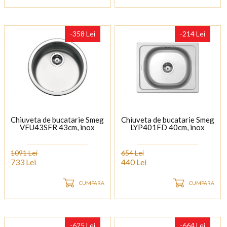
-358 Lei
-214 Lei
Chiuveta de bucatarie Smeg
Chiuveta de bucatarie Smeg
VFU43SFR 43cm, inox
LYP401FD 40cm, inox
1091 Lei
654 Lei
733 Lei
440 Lei
CUMPARA
CUMPARA
-625 Lei
-664 Lei