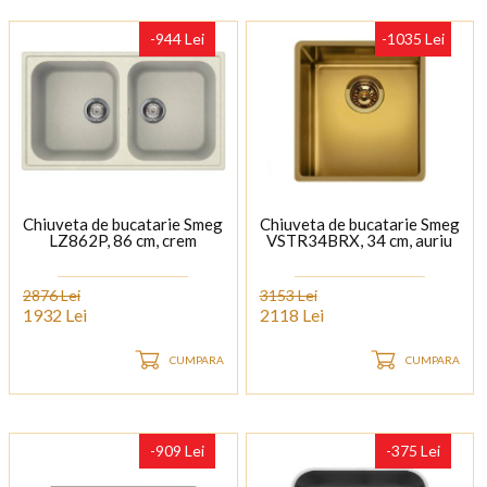
-944 Lei
-1035 Lei
Chiuveta de bucatarie Smeg
Chiuveta de bucatarie Smeg
LZ862P, 86 cm, crem
VSTR34BRX, 34 cm, auriu
2876 Lei
3153 Lei
1932 Lei
2118 Lei
CUMPARA
CUMPARA
-909 Lei
-375 Lei