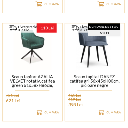
CUMPARA
CUMPARA
Livrare rapida
Livrare rapida
LICHIDARE DE STOC
-110 Lei
3-7 zile
3-7 zile
-63 LEI
Scaun tapitat AZALIA
Scaun tapitat DANEZ
VELVET rotativ, catifea
catifea gri 56x45xH80cm,
green 61x58xH86cm,
picioare negre
picioare negre
731 Lei
461 Lei
419 Lei
621 Lei
398 Lei
CUMPARA
CUMPARA