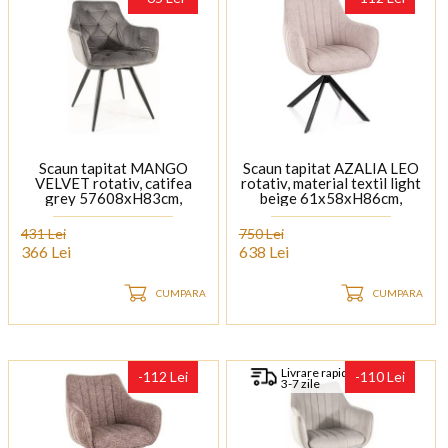
Scaun tapitat MANGO
Scaun tapitat AZALIA LEO
VELVET rotativ, catifea
rotativ, material textil light
grey 57608xH83cm,
beige 61x58xH86cm,
picioare negre
picioare negre
431 Lei
750 Lei
366 Lei
638 Lei
CUMPARA
CUMPARA
Livrare rapida
-112 Lei
-110 Lei
3-7 zile