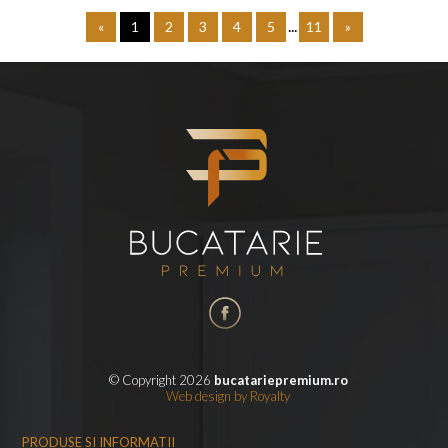
...
«
1
2
3
4
5
11
»
© Copyright 2026
bucatariepremium.ro
Web design
by
Royalty
PRODUSE SI INFORMATII