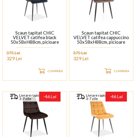
Scaun tapitat CHIC
Scaun tapitat CHIC
VELVET catifea black
VELVET catifea cappuccino
50x58xH88cm, picioare
50x58xH88cm, picioare
negre
negre
375 Lei
375 Lei
329 Lei
329 Lei
CUMPARA
CUMPARA
Livrare rapida
Livrare rapida
-46 Lei
-46 Lei
3-7 zile
3-7 zile