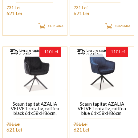
picioare negre
picioare negre
731 Lei
731 Lei
621 Lei
621 Lei
CUMPARA
CUMPARA
Livrare rapida
Livrare rapida
-110 Lei
-110 Lei
3-7 zile
3-7 zile
Scaun tapitat AZALIA
Scaun tapitat AZALIA
VELVET rotativ, catifea
VELVET rotativ, catifea
black 61x58xH86cm,
blue 61x58xH86cm,
picioare negre
picioare negre
731 Lei
731 Lei
621 Lei
621 Lei