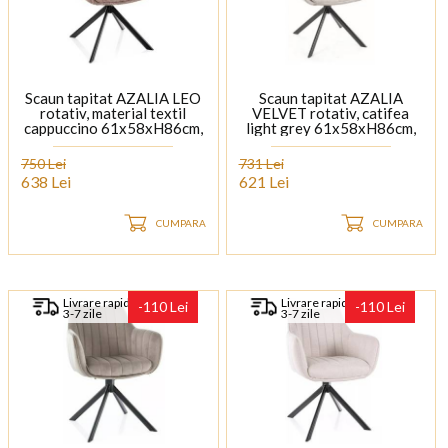
Scaun tapitat AZALIA LEO
Scaun tapitat AZALIA
rotativ, material textil
VELVET rotativ, catifea
cappuccino 61x58xH86cm,
light grey 61x58xH86cm,
picioare negre
picioare negre
750 Lei
731 Lei
638 Lei
621 Lei
CUMPARA
CUMPARA
Livrare rapida
Livrare rapida
-110 Lei
-110 Lei
3-7 zile
3-7 zile