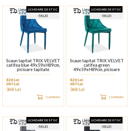
Livrare rapida
Livrare rapida
LICHIDARE DE STOC
LICHIDARE DE STOC
3-7 zile
3-7 zile
-58 LEI
-58 LEI
Scaun tapitat TRIX VELVET
Scaun tapitat TRIX VELVET
catifea blue 49x59xH89cm,
catifea green
picioare tapitate
49x59xH89cm, picioare
tapitate
426 Lei
426 Lei
387 Lei
387 Lei
368 Lei
368 Lei
CUMPARA
CUMPARA
Livrare rapida
Livrare rapida
LICHIDARE DE STOC
LICHIDARE DE STOC
3-7 zile
3-7 zile
-58 LEI
-58 LEI