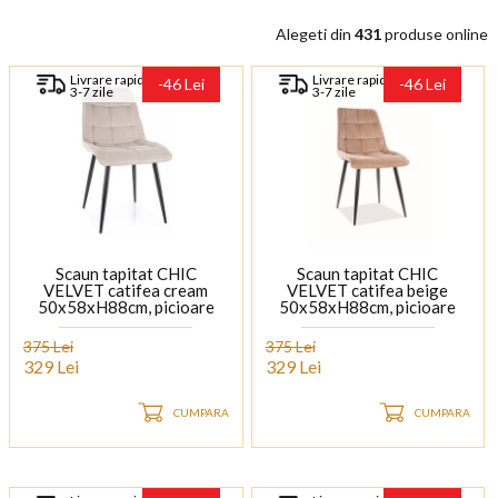
Alegeti din
431
produse online
Livrare rapida
Livrare rapida
-46 Lei
-46 Lei
3-7 zile
3-7 zile
Scaun tapitat CHIC
Scaun tapitat CHIC
VELVET catifea cream
VELVET catifea beige
50x58xH88cm, picioare
50x58xH88cm, picioare
negre
negre
375 Lei
375 Lei
329 Lei
329 Lei
CUMPARA
CUMPARA