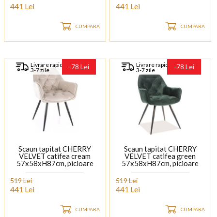
441 Lei
441 Lei
CUMPARA
CUMPARA
Livrare rapida
Livrare rapida
-78 Lei
-78 Lei
3-7 zile
3-7 zile
Scaun tapitat CHERRY
Scaun tapitat CHERRY
VELVET catifea cream
VELVET catifea green
57x58xH87cm, picioare
57x58xH87cm, picioare
negre
negre
519 Lei
519 Lei
441 Lei
441 Lei
CUMPARA
CUMPARA