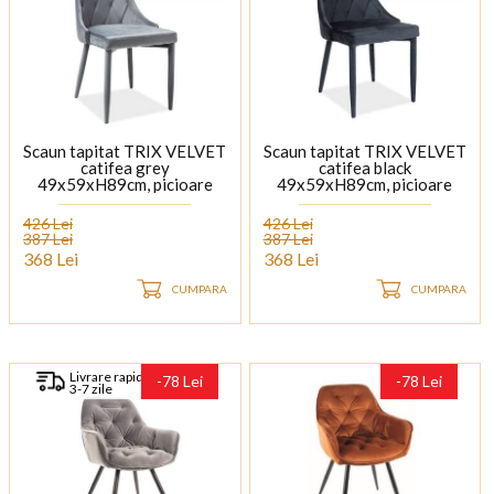
Scaun tapitat TRIX VELVET
Scaun tapitat TRIX VELVET
catifea grey
catifea black
49x59xH89cm, picioare
49x59xH89cm, picioare
tapitate
tapitate
426 Lei
426 Lei
387 Lei
387 Lei
368 Lei
368 Lei
CUMPARA
CUMPARA
Livrare rapida
-78 Lei
-78 Lei
3-7 zile