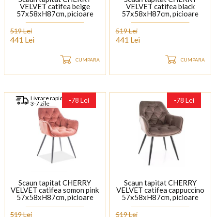
VELVET catifea beige
VELVET catifea black
57x58xH87cm, picioare
57x58xH87cm, picioare
negre
negre
519 Lei
519 Lei
441 Lei
441 Lei
CUMPARA
CUMPARA
Livrare rapida
-78 Lei
-78 Lei
3-7 zile
Scaun tapitat CHERRY
Scaun tapitat CHERRY
VELVET catifea somon pink
VELVET catifea cappuccino
57x58xH87cm, picioare
57x58xH87cm, picioare
negre
negre
519 Lei
519 Lei