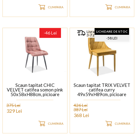
CUMPARA
CUMPARA
Livrare rapida
LICHIDARE DE STOC
-46 Lei
3-7 zile
-58 LEI
Scaun tapitat CHIC
Scaun tapitat TRIX VELVET
VELVET catifea somon pink
catifea curry
50x58xH88cm, picioare
49x59xH89cm, picioare
negre
tapitate
375 Lei
426 Lei
387 Lei
329 Lei
368 Lei
CUMPARA
CUMPARA