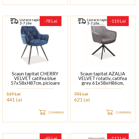
Livrare rapida
Livrare rapida
-78 Lei
-110 Lei
3-7 zile
3-7 zile
Scaun tapitat CHERRY
Scaun tapitat AZALIA
VELVET catifea blue
VELVET rotativ, catifea
57x58xH87cm, picioare
grey 61x58xH86cm,
negre
picioare negre
519 Lei
731 Lei
441 Lei
621 Lei
CUMPARA
CUMPARA
-65 Lei
-112 Lei