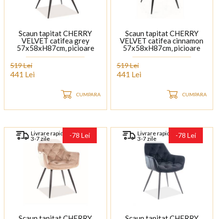
Scaun tapitat CHERRY
Scaun tapitat CHERRY
VELVET catifea grey
VELVET catifea cinnamon
57x58xH87cm, picioare
57x58xH87cm, picioare
negre
negre
519 Lei
519 Lei
441 Lei
441 Lei
CUMPARA
CUMPARA
Livrare rapida
Livrare rapida
-78 Lei
-78 Lei
3-7 zile
3-7 zile
Scaun tapitat CHERRY
Scaun tapitat CHERRY