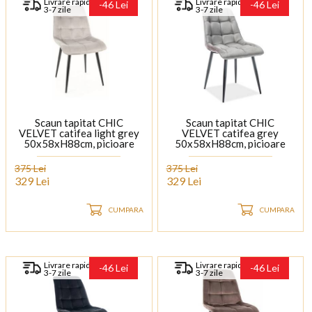
Livrare rapida
Livrare rapida
-46 Lei
-46 Lei
3-7 zile
3-7 zile
Scaun tapitat CHIC
Scaun tapitat CHIC
VELVET catifea light grey
VELVET catifea grey
50x58xH88cm, picioare
50x58xH88cm, picioare
negre
negre
375 Lei
375 Lei
329 Lei
329 Lei
CUMPARA
CUMPARA
Livrare rapida
Livrare rapida
-46 Lei
-46 Lei
3-7 zile
3-7 zile