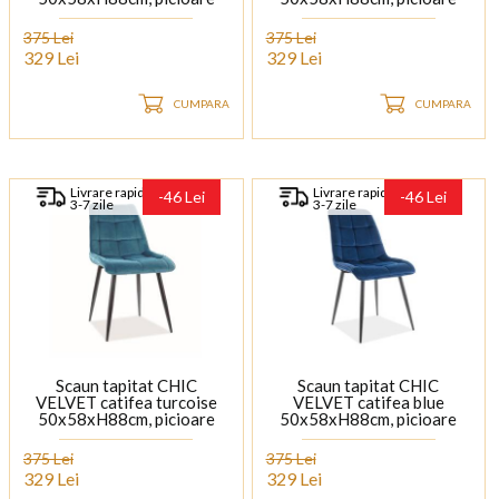
negre
negre
375 Lei
375 Lei
329 Lei
329 Lei
CUMPARA
CUMPARA
Livrare rapida
Livrare rapida
-46 Lei
-46 Lei
3-7 zile
3-7 zile
Scaun tapitat CHIC
Scaun tapitat CHIC
VELVET catifea turcoise
VELVET catifea blue
50x58xH88cm, picioare
50x58xH88cm, picioare
negre
negre
375 Lei
375 Lei
329 Lei
329 Lei