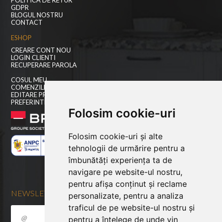
POLITICA DE RETUR
GDPR
BLOGUL NOSTRU
CONTACT
ESHOP
CREARE CONT NOU
LOGIN CLIENTI
RECUPERARE PAROLA
COSUL MEU
COMENZILE MELE
EDITARE PROFIL
PREFERINTE COOKIES
Folosim cookie-uri
Folosim cookie-uri și alte
tehnologii de urmărire pentru a
îmbunătăți experiența ta de
navigare pe website-ul nostru,
pentru afișa conținut și reclame
NEWSLETTER
personalizate, pentru a analiza
traficul de pe website-ul nostru și
pentru a înțelege de unde vin