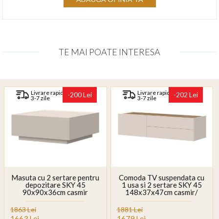
TE MAI POATE INTERESA
Livrare rapida
Livrare rapida
-200 Lei
-202 Lei
3-7 zile
3-7 zile
Masuta cu 2 sertare pentru
Comoda TV suspendata cu
depozitare SKY 45
1 usa si 2 sertare SKY 45
90x90x36cm casmir
148x37x47cm casmir/
stejar tabac
1863 Lei
1881 Lei
1663 Lei
1679 Lei