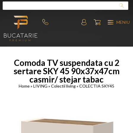
MENIU
Comoda TV suspendata cu 2
sertare SKY 45 90x37x47cm
casmir/ stejar tabac
Home
»
LIVING
»
Colectii living
»
COLECTIA SKY45