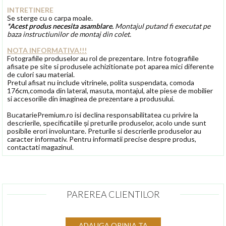
INTRETINERE
Se sterge cu o carpa moale.
*Acest produs necesita asamblare.
Montajul putand fi executat pe
baza instructiunilor de montaj din colet.
NOTA INFORMATIVA!!!
Fotografiile produselor au rol de prezentare. Intre fotografiile
afisate pe site si produsele achizitionate pot aparea mici diferente
de culori sau material.
Pretul afisat nu include vitrinele, polita suspendata, comoda
176cm,comoda din lateral, masuta, montajul, alte piese de mobilier
si accesoriile din imaginea de prezentare a produsului.
BucatariePremium.ro isi declina responsabilitatea cu privire la
descrierile, specificatiile și preturile produselor, acolo unde sunt
posibile erori involuntare. Preturile si descrierile produselor au
caracter informativ. Pentru informatii precise despre produs,
contactati magazinul.
PAREREA CLIENTILOR
ADAUGA OPINIA TA