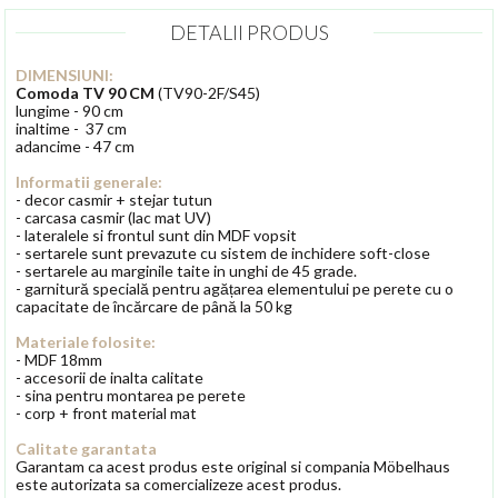
DETALII PRODUS
DIMENSIUNI:
Comoda TV 90 CM
(TV90-2F/S45)
lungime - 90 cm
inaltime - 37 cm
adancime - 47 cm
Informatii generale:
- decor casmir + stejar tutun
- carcasa casmir (lac mat UV)
- lateralele si frontul sunt din MDF vopsit
- sertarele sunt prevazute cu sistem de inchidere soft-close
- sertarele au marginile taite in unghi de 45 grade.
- garnitură specială pentru agățarea elementului pe perete cu o
capacitate de încărcare de până la 50 kg
Materiale folosite:
- MDF 18mm
- accesorii de inalta calitate
- sina pentru montarea pe perete
- corp + front material mat
Calitate garantata
Garantam ca acest produs este original si compania Möbelhaus
este autorizata sa comercializeze acest produs.