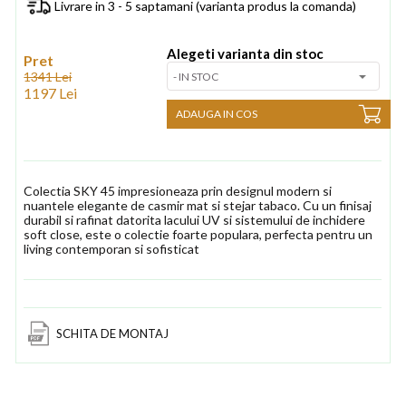
Livrare in 3 - 5 saptamani (varianta produs la comanda)
Alegeti varianta din stoc
Pret
1341 Lei
1197 Lei
ADAUGA IN COS
Colectia SKY 45 impresioneaza prin designul modern si
nuantele elegante de casmir mat si stejar tabaco. Cu un finisaj
durabil si rafinat datorita lacului UV si sistemului de inchidere
soft close, este o colectie foarte populara, perfecta pentru un
living contemporan si sofisticat
SCHITA DE MONTAJ