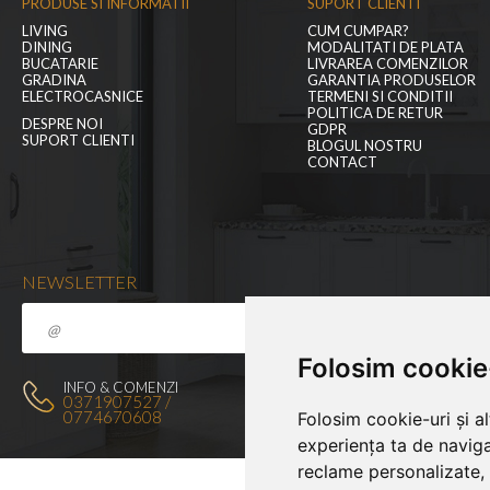
PRODUSE SI INFORMATII
SUPORT CLIENTI
LIVING
CUM CUMPAR?
DINING
MODALITATI DE PLATA
BUCATARIE
LIVRAREA COMENZILOR
GRADINA
GARANTIA PRODUSELOR
ELECTROCASNICE
TERMENI SI CONDITII
POLITICA DE RETUR
DESPRE NOI
GDPR
SUPORT CLIENTI
BLOGUL NOSTRU
CONTACT
NEWSLETTER
Folosim cookie
SUPORT CLIENTI
INFO & COMENZI
0371907527 /
office@bucatariepremium.ro
0774670608
Folosim cookie-uri și a
experiența ta de naviga
reclame personalizate, 