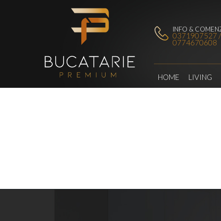
INFO & COMENZ
0371907527 
0774670608
HOME
LIVING