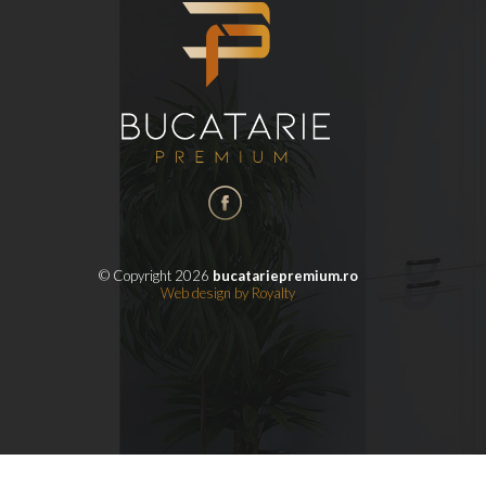
© Copyright 2026
bucatariepremium.ro
Web design
by
Royalty