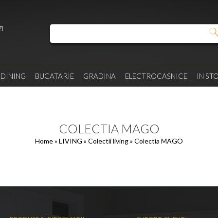
I
/
DINING
BUCATARIE
GRADINA
ELECTROCASNICE
IN ST
COLECTIA MAGO
Home
»
LIVING
»
Colectii living
» Colectia MAGO