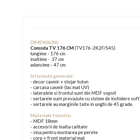
DIMENSIUNI:
Comoda TV 176 CM
(TV176-2K2F/S45)
lungime - 176 cm
inaltime - 37 cm
adancime - 47 cm
Informatii generale:
- decor casmir + stejar tutun
- carcasa casmir (lac mat UV)
- lateralele si frontul sunt din MDF vopsit
- sertarele sunt prevazute cu sistem de inchidere sof
- sertarele au marginile taite in unghi de 45 grade.
Materiale folosite:
- MDF 18mm
- accesorii de inalta calitate
- sina pentru montarea pe perete
- corp + front material mat