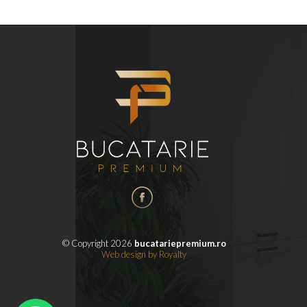
© Copyright 2026
bucatariepremium.ro
Web design
by
Royalty