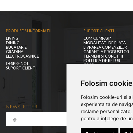
PRODUSE SI INFORMATII
SUPORT CLIENTI
LIVING
CUM CUMPAR?
DINING
MODALITATI DE PLATA
BUCATARIE
LIVRAREA COMENZILOR
GRADINA
GARANTIA PRODUSELOR
ELECTROCASNICE
TERMENI SI CONDITII
POLITICA DE RETUR
DESPRE NOI
GDPR
SUPORT CLIENTI
BLOGUL NOSTRU
CONTACT
Folosim cookie
Folosim cookie-uri și a
experiența ta de naviga
NEWSLETTER
reclame personalizate, 
pentru a înțelege de und