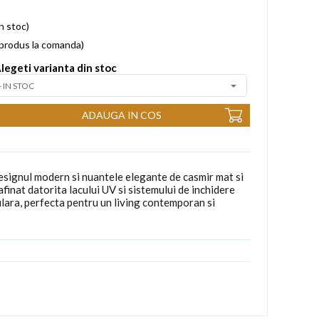
in stoc)
a produs la comanda)
legeti varianta din stoc
ADAUGA IN COS
signul modern si nuantele elegante de casmir mat si
rafinat datorita lacului UV si sistemului de inchidere
ulara, perfecta pentru un living contemporan si