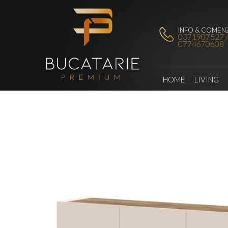
INFO & COMENZ
0371907527 
0774670608
HOME
LIVING