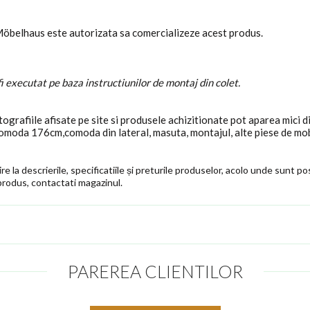
Möbelhaus este autorizata sa comercializeze acest produs.
 executat pe baza instructiunilor de montaj din colet.
ografiile afisate pe site si produsele achizitionate pot aparea mici d
 comoda 176cm,comoda din lateral, masuta, montajul, alte piese de mob
e la descrierile, specificatiile și preturile produselor, acolo unde sunt pos
produs, contactati magazinul.
PAREREA CLIENTILOR