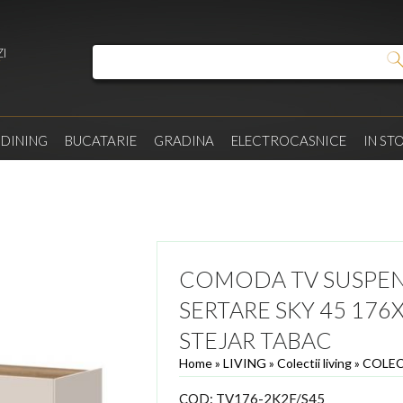
I
/
DINING
BUCATARIE
GRADINA
ELECTROCASNICE
IN ST
COMODA TV SUSPENDA
SERTARE SKY 45 17
STEJAR TABAC
Home
»
LIVING
»
Colectii living
»
COLEC
COD:
TV176-2K2F/S45