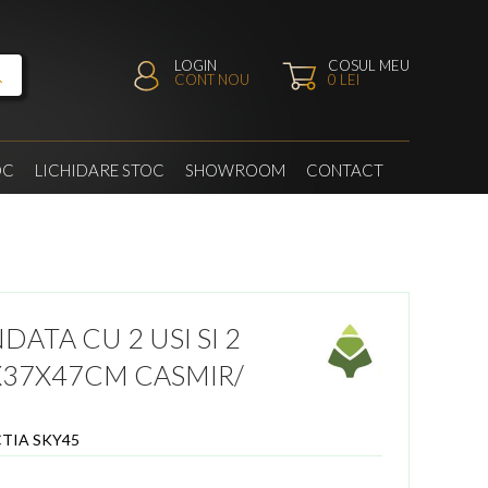
LOGIN
COSUL MEU
CONT NOU
0
LEI
OC
LICHIDARE STOC
SHOWROOM
CONTACT
TA CU 2 USI SI 2
6X37X47CM CASMIR/
TIA SKY45