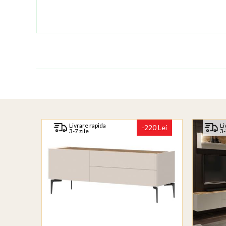
Livrare rapida
Li
-220 Lei
3-7 zile
3-