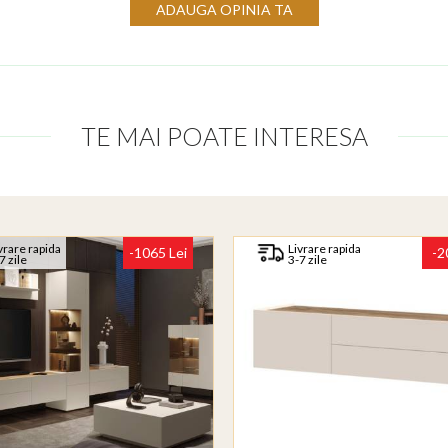
ADAUGA OPINIA TA
TE MAI POATE INTERESA
vrare rapida
Livrare rapida
-1065 Lei
-2
7 zile
3-7 zile